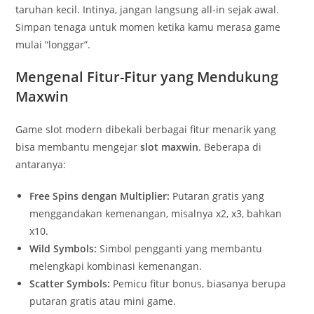
taruhan kecil. Intinya, jangan langsung all-in sejak awal.
Simpan tenaga untuk momen ketika kamu merasa game
mulai “longgar”.
Mengenal Fitur-Fitur yang Mendukung
Maxwin
Game slot modern dibekali berbagai fitur menarik yang
bisa membantu mengejar
slot maxwin
. Beberapa di
antaranya:
Free Spins dengan Multiplier:
Putaran gratis yang
menggandakan kemenangan, misalnya x2, x3, bahkan
x10.
Wild Symbols:
Simbol pengganti yang membantu
melengkapi kombinasi kemenangan.
Scatter Symbols:
Pemicu fitur bonus, biasanya berupa
putaran gratis atau mini game.