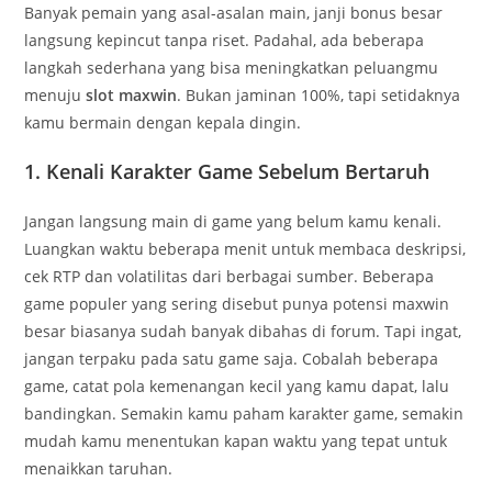
Banyak pemain yang asal-asalan main, janji bonus besar
langsung kepincut tanpa riset. Padahal, ada beberapa
langkah sederhana yang bisa meningkatkan peluangmu
menuju
slot maxwin
. Bukan jaminan 100%, tapi setidaknya
kamu bermain dengan kepala dingin.
1. Kenali Karakter Game Sebelum Bertaruh
Jangan langsung main di game yang belum kamu kenali.
Luangkan waktu beberapa menit untuk membaca deskripsi,
cek RTP dan volatilitas dari berbagai sumber. Beberapa
game populer yang sering disebut punya potensi maxwin
besar biasanya sudah banyak dibahas di forum. Tapi ingat,
jangan terpaku pada satu game saja. Cobalah beberapa
game, catat pola kemenangan kecil yang kamu dapat, lalu
bandingkan. Semakin kamu paham karakter game, semakin
mudah kamu menentukan kapan waktu yang tepat untuk
menaikkan taruhan.