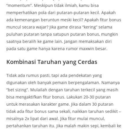
“momentum”. Meskipun tidak ilmiah, kamu bisa
memperhatikan pola dari putaran-putaran kecil. Apakah
ada kemenangan beruntun meski kecil? Apakah fitur bonus
muncul secara wajar? Jika game dirasa “kering” selama
puluhan putaran tanpa satupun putaran bonus, mungkin
saatnya beralih ke game lain. Jangan memaksakan diri
pada satu game hanya karena rumor maxwin besar.
Kombinasi Taruhan yang Cerdas
Tidak ada rumus pasti, tapi ada pendekatan yang
digunakan oleh banyak pemain berpengalaman. Namanya
“bet sizing”. Mulailah dengan taruhan terkecil yang masih
bisa mengaktifkan fitur bonus. Lakukan 20-30 putaran
untuk merasakan karakter game. Jika dalam 30 putaran
tidak ada fitur bonus sama sekali, naikkan taruhan sedikit –
misalnya 2x lipat dari awal. Jika fitur mulai muncul,
pertahankan taruhan itu. Jika malah makin sepi, kembali ke