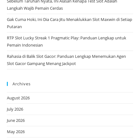
Sebelum Taruhan Nyata, Ini Alasan Kenapa Test Slot Adalah
Langkah Wajib Pemain Cerdas
Gak Cuma Hoki, Ini Dia Cara Jitu Menaklukkan Slot Maxwin di Setiap
Putaran
RTP Slot Lucky Streak 1 Pragmatic Play: Panduan Lengkap untuk
Pemain Indonesian
Rahasia di Balik Slot Gacor: Panduan Lengkap Menemukan Agen
Slot Gacor Gampang Menang Jackpot
Archives
August 2026
July 2026
June 2026
May 2026