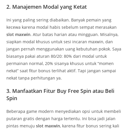
2. Manajemen Modal yang Ketat
Ini yang paling sering diabaikan. Banyak pemain yang
kecewa karena modal habis sebelum sempat merasakan
slot maxwin
. Atur batas harian atau mingguan. Misalnya,
siapkan modal khusus untuk sesi incaran maxwin, dan
jangan pernah menggunakan uang kebutuhan pokok. Saya
biasanya pakai aturan 80/20: 80% dari modal untuk
permainan normal, 20% sisanya khusus untuk “momen
nekat” saat fitur bonus terlihat aktif. Tapi jangan sampai
nekat tanpa perhitungan ya.
3. Manfaatkan Fitur Buy Free Spin atau Beli
Spin
Beberapa game modern menyediakan opsi untuk membeli
putaran gratis dengan harga tertentu. Ini bisa jadi jalan
pintas menuju
slot maxwin
, karena fitur bonus sering kali