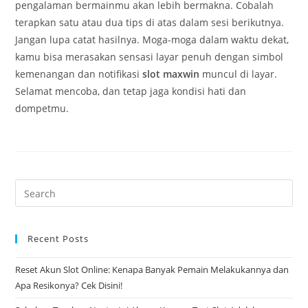
pengalaman bermainmu akan lebih bermakna. Cobalah
terapkan satu atau dua tips di atas dalam sesi berikutnya.
Jangan lupa catat hasilnya. Moga-moga dalam waktu dekat,
kamu bisa merasakan sensasi layar penuh dengan simbol
kemenangan dan notifikasi
slot maxwin
muncul di layar.
Selamat mencoba, dan tetap jaga kondisi hati dan
dompetmu.
Pre
Es
to
Recent Posts
clo
the
Reset Akun Slot Online: Kenapa Banyak Pemain Melakukannya dan
sea
Apa Resikonya? Cek Disini!
pan