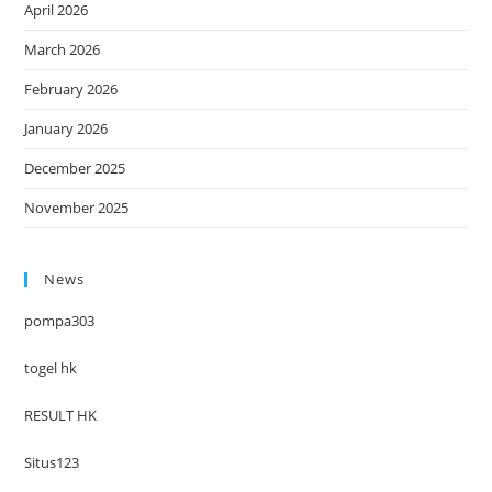
April 2026
March 2026
February 2026
January 2026
December 2025
November 2025
News
pompa303
togel hk
RESULT HK
Situs123