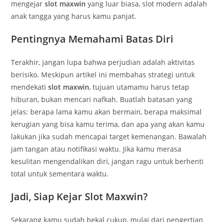
mengejar
slot maxwin
yang luar biasa, slot modern adalah
anak tangga yang harus kamu panjat.
Pentingnya Memahami Batas Diri
Terakhir, jangan lupa bahwa perjudian adalah aktivitas
berisiko. Meskipun artikel ini membahas strategi untuk
mendekati
slot maxwin
, tujuan utamamu harus tetap
hiburan, bukan mencari nafkah. Buatlah batasan yang
jelas: berapa lama kamu akan bermain, berapa maksimal
kerugian yang bisa kamu terima, dan apa yang akan kamu
lakukan jika sudah mencapai target kemenangan. Bawalah
jam tangan atau notifikasi waktu. Jika kamu merasa
kesulitan mengendalikan diri, jangan ragu untuk berhenti
total untuk sementara waktu.
Jadi, Siap Kejar Slot Maxwin?
Sekarang kamu sudah bekal cukup, mulai dari pengertian