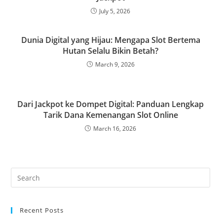
July 5, 2026
Dunia Digital yang Hijau: Mengapa Slot Bertema
Hutan Selalu Bikin Betah?
March 9, 2026
Dari Jackpot ke Dompet Digital: Panduan Lengkap
Tarik Dana Kemenangan Slot Online
March 16, 2026
Pre
Es
to
Recent Posts
clo