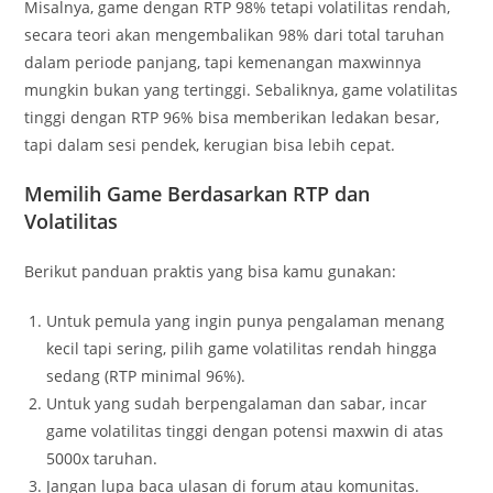
Misalnya, game dengan RTP 98% tetapi volatilitas rendah,
secara teori akan mengembalikan 98% dari total taruhan
dalam periode panjang, tapi kemenangan maxwinnya
mungkin bukan yang tertinggi. Sebaliknya, game volatilitas
tinggi dengan RTP 96% bisa memberikan ledakan besar,
tapi dalam sesi pendek, kerugian bisa lebih cepat.
Memilih Game Berdasarkan RTP dan
Volatilitas
Berikut panduan praktis yang bisa kamu gunakan:
Untuk pemula yang ingin punya pengalaman menang
kecil tapi sering, pilih game volatilitas rendah hingga
sedang (RTP minimal 96%).
Untuk yang sudah berpengalaman dan sabar, incar
game volatilitas tinggi dengan potensi maxwin di atas
5000x taruhan.
Jangan lupa baca ulasan di forum atau komunitas.