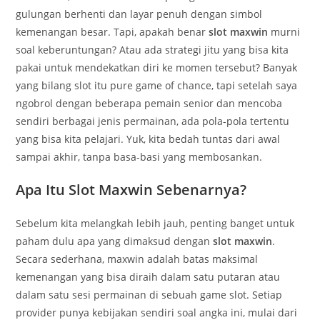
gulungan berhenti dan layar penuh dengan simbol
kemenangan besar. Tapi, apakah benar
slot maxwin
murni
soal keberuntungan? Atau ada strategi jitu yang bisa kita
pakai untuk mendekatkan diri ke momen tersebut? Banyak
yang bilang slot itu pure game of chance, tapi setelah saya
ngobrol dengan beberapa pemain senior dan mencoba
sendiri berbagai jenis permainan, ada pola-pola tertentu
yang bisa kita pelajari. Yuk, kita bedah tuntas dari awal
sampai akhir, tanpa basa-basi yang membosankan.
Apa Itu Slot Maxwin Sebenarnya?
Sebelum kita melangkah lebih jauh, penting banget untuk
paham dulu apa yang dimaksud dengan
slot maxwin
.
Secara sederhana, maxwin adalah batas maksimal
kemenangan yang bisa diraih dalam satu putaran atau
dalam satu sesi permainan di sebuah game slot. Setiap
provider punya kebijakan sendiri soal angka ini, mulai dari