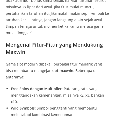
tidak ada fitur bonus sama sekali, naikkan taruhan sedikit –
misalnya 2x lipat dari awal. Jika fitur mulai muncul,
pertahankan taruhan itu. Jika malah makin sepi, kembali ke
taruhan kecil. Intinya, jangan langsung all-in sejak awal.
Simpan tenaga untuk momen ketika kamu merasa game
mulai “longgar”.
Mengenal Fitur-Fitur yang Mendukung
Maxwin
Game slot modern dibekali berbagai fitur menarik yang
bisa membantu mengejar
slot maxwin
. Beberapa di
antaranya:
Free Spins dengan Multiplier:
Putaran gratis yang
menggandakan kemenangan, misalnya x2, x3, bahkan
x10.
Wild Symbols:
Simbol pengganti yang membantu
melengkapi kombinasi kemenangan.