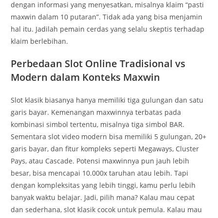
dengan informasi yang menyesatkan, misalnya klaim “pasti
maxwin dalam 10 putaran”. Tidak ada yang bisa menjamin
hal itu. Jadilah pemain cerdas yang selalu skeptis terhadap
klaim berlebihan.
Perbedaan Slot Online Tradisional vs
Modern dalam Konteks Maxwin
Slot klasik biasanya hanya memiliki tiga gulungan dan satu
garis bayar. Kemenangan maxwinnya terbatas pada
kombinasi simbol tertentu, misalnya tiga simbol BAR.
Sementara slot video modern bisa memiliki 5 gulungan, 20+
garis bayar, dan fitur kompleks seperti Megaways, Cluster
Pays, atau Cascade. Potensi maxwinnya pun jauh lebih
besar, bisa mencapai 10.000x taruhan atau lebih. Tapi
dengan kompleksitas yang lebih tinggi, kamu perlu lebih
banyak waktu belajar. Jadi, pilih mana? Kalau mau cepat
dan sederhana, slot klasik cocok untuk pemula. Kalau mau