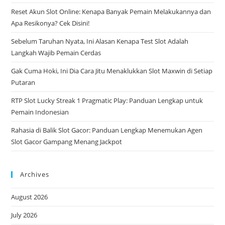
the
Reset Akun Slot Online: Kenapa Banyak Pemain Melakukannya dan
sea
Apa Resikonya? Cek Disini!
pan
Sebelum Taruhan Nyata, Ini Alasan Kenapa Test Slot Adalah
Langkah Wajib Pemain Cerdas
Gak Cuma Hoki, Ini Dia Cara Jitu Menaklukkan Slot Maxwin di Setiap
Putaran
RTP Slot Lucky Streak 1 Pragmatic Play: Panduan Lengkap untuk
Pemain Indonesian
Rahasia di Balik Slot Gacor: Panduan Lengkap Menemukan Agen
Slot Gacor Gampang Menang Jackpot
Archives
August 2026
July 2026