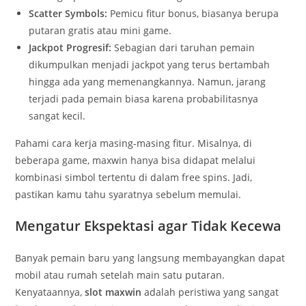
Scatter Symbols:
Pemicu fitur bonus, biasanya berupa
putaran gratis atau mini game.
Jackpot Progresif:
Sebagian dari taruhan pemain
dikumpulkan menjadi jackpot yang terus bertambah
hingga ada yang memenangkannya. Namun, jarang
terjadi pada pemain biasa karena probabilitasnya
sangat kecil.
Pahami cara kerja masing-masing fitur. Misalnya, di
beberapa game, maxwin hanya bisa didapat melalui
kombinasi simbol tertentu di dalam free spins. Jadi,
pastikan kamu tahu syaratnya sebelum memulai.
Mengatur Ekspektasi agar Tidak Kecewa
Banyak pemain baru yang langsung membayangkan dapat
mobil atau rumah setelah main satu putaran.
Kenyataannya,
slot maxwin
adalah peristiwa yang sangat