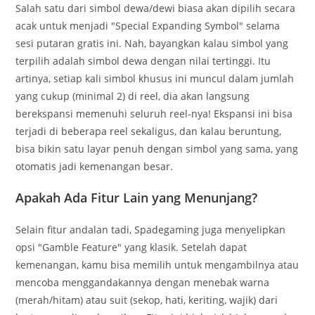
Salah satu dari simbol dewa/dewi biasa akan dipilih secara
acak untuk menjadi "Special Expanding Symbol" selama
sesi putaran gratis ini. Nah, bayangkan kalau simbol yang
terpilih adalah simbol dewa dengan nilai tertinggi. Itu
artinya, setiap kali simbol khusus ini muncul dalam jumlah
yang cukup (minimal 2) di reel, dia akan langsung
berekspansi memenuhi seluruh reel-nya! Ekspansi ini bisa
terjadi di beberapa reel sekaligus, dan kalau beruntung,
bisa bikin satu layar penuh dengan simbol yang sama, yang
otomatis jadi kemenangan besar.
Apakah Ada Fitur Lain yang Menunjang?
Selain fitur andalan tadi, Spadegaming juga menyelipkan
opsi "Gamble Feature" yang klasik. Setelah dapat
kemenangan, kamu bisa memilih untuk mengambilnya atau
mencoba menggandakannya dengan menebak warna
(merah/hitam) atau suit (sekop, hati, keriting, wajik) dari