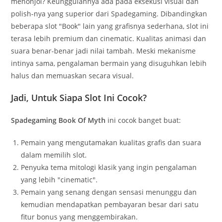
menonjol? Keunggulannya ada pada eksekusi visual dan
polish-nya yang superior dari Spadegaming. Dibandingkan
beberapa slot "Book" lain yang grafisnya sederhana, slot ini
terasa lebih premium dan cinematic. Kualitas animasi dan
suara benar-benar jadi nilai tambah. Meski mekanisme
intinya sama, pengalaman bermain yang disuguhkan lebih
halus dan memuaskan secara visual.
Jadi, Untuk Siapa Slot Ini Cocok?
Spadegaming Book Of Myth
ini cocok banget buat:
Pemain yang mengutamakan kualitas grafis dan suara
dalam memilih slot.
Penyuka tema mitologi klasik yang ingin pengalaman
yang lebih "cinematic".
Pemain yang senang dengan sensasi menunggu dan
kemudian mendapatkan pembayaran besar dari satu
fitur bonus yang menggembirakan.