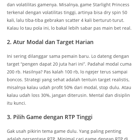
dan volatilitas gamenya. Misalnya, game Starlight Princess
terkenal dengan volatilitas tinggi, artinya bisa dry spin 50
kali, lalu tiba-tiba gebrakan scatter 4 kali berturut-turut.
Kalau lo tau pola ini, lo bakal lebih sabar pas main bet real.
2. Atur Modal dan Target Harian
Ini sering dilanggar sama pemain baru. Lo dateng dengan
target “pengen dapat 20 juta hari ini”. Padahal modal cuma
200 rb. Hasilnya? Pas kalah 100 rb, lo ngejer terus sampai
boncos. Strategi yang sehat adalah tentuin target realistis,
misalnya kalau udah profit 50% dari modal, stop dulu. Atau
kalau udah loss 30%, jangan diterusin. Mental dan disiplin
itu kunci.
3. Pilih Game dengan RTP Tinggi
Gak usah pikirin tema game dulu. Yang paling penting
adalah persentase RTP. Minimal cari game dengan RTP di