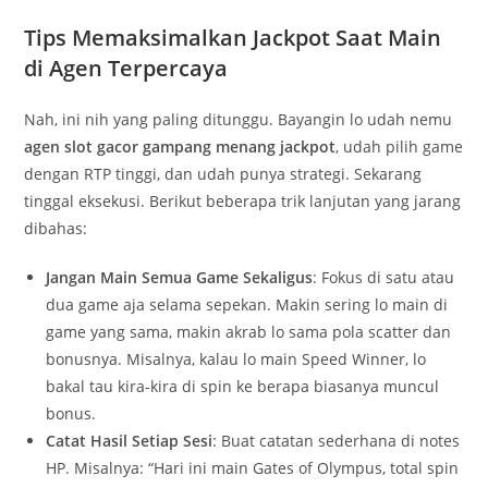
Tips Memaksimalkan Jackpot Saat Main
di Agen Terpercaya
Nah, ini nih yang paling ditunggu. Bayangin lo udah nemu
agen slot gacor gampang menang jackpot
, udah pilih game
dengan RTP tinggi, dan udah punya strategi. Sekarang
tinggal eksekusi. Berikut beberapa trik lanjutan yang jarang
dibahas:
Jangan Main Semua Game Sekaligus
: Fokus di satu atau
dua game aja selama sepekan. Makin sering lo main di
game yang sama, makin akrab lo sama pola scatter dan
bonusnya. Misalnya, kalau lo main Speed Winner, lo
bakal tau kira-kira di spin ke berapa biasanya muncul
bonus.
Catat Hasil Setiap Sesi
: Buat catatan sederhana di notes
HP. Misalnya: “Hari ini main Gates of Olympus, total spin