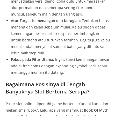
menyediakan versi demo. Coba dulu untuk merasakan
alur permainan dan seberapa sering fitur bonus
muncul, sebelum main dengan uang asli.
Atur Target Kemenangan dan Kerugian:
Tentukan batas
menang dan kalah sebelum mulai. Kalau sudah dapat
kemenangan besar dari free spins, pertimbangkan
untuk berhenti atau turunkan taruhan. Begitu juga kalau
modal sudah menyusut sampai batas yang ditentukan,
lebih baik stop dulu.
Fokus pada Fitur Utama:
Ingat, kunci kemenangan besar
ada di free spins dengan expanding symbol. Jadi, sabar
menunggu momen itu datang.
Bagaimana Posisinya di Tengah
Banyaknya Slot Bertema Serupa?
Pasar slot online dipenuhi game bertema Yunani kuno dan
mekanisme "Book". Lalu, apa yang membuat
Book Of Myth