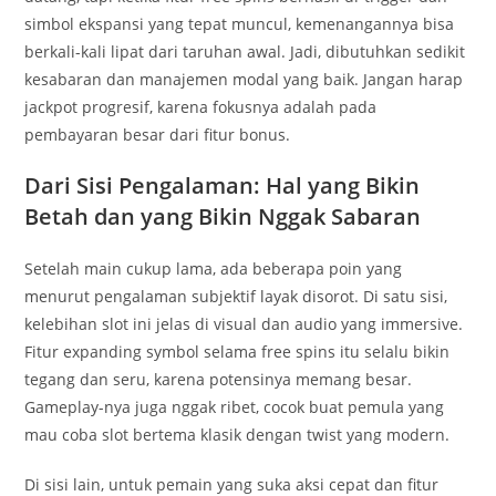
simbol ekspansi yang tepat muncul, kemenangannya bisa
berkali-kali lipat dari taruhan awal. Jadi, dibutuhkan sedikit
kesabaran dan manajemen modal yang baik. Jangan harap
jackpot progresif, karena fokusnya adalah pada
pembayaran besar dari fitur bonus.
Dari Sisi Pengalaman: Hal yang Bikin
Betah dan yang Bikin Nggak Sabaran
Setelah main cukup lama, ada beberapa poin yang
menurut pengalaman subjektif layak disorot. Di satu sisi,
kelebihan slot ini jelas di visual dan audio yang immersive.
Fitur expanding symbol selama free spins itu selalu bikin
tegang dan seru, karena potensinya memang besar.
Gameplay-nya juga nggak ribet, cocok buat pemula yang
mau coba slot bertema klasik dengan twist yang modern.
Di sisi lain, untuk pemain yang suka aksi cepat dan fitur