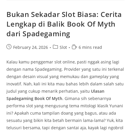
Bukan Sekadar Slot Biasa: Cerita
Lengkap di Balik Book Of Myth
dari Spadegaming
Post
Post
Reading
February 24, 2026
Slot
6 mins read
published:
category:
time:
Kalau kamu penggemar slot online, pasti nggak asing lagi
dengan nama Spadegaming. Provider yang satu ini terkenal
dengan desain visual yang memukau dan gameplay yang
inovatif. Nah, kali ini kita mau bahas lebih dalam salah satu
judul yang cukup menarik perhatian, yaitu
Ulasan
Spadegaming Book Of Myth
. Gimana sih sebenarnya
performa slot yang mengusung tema mitologi klasik Yunani
ini? Apakah cuma tampilan doang yang bagus, atau ada
sesuatu yang bikin kita betah bermain lama-lama? Yuk, kita
telusuri bersama, tapi dengan santai aja, kayak lagi ngobrol