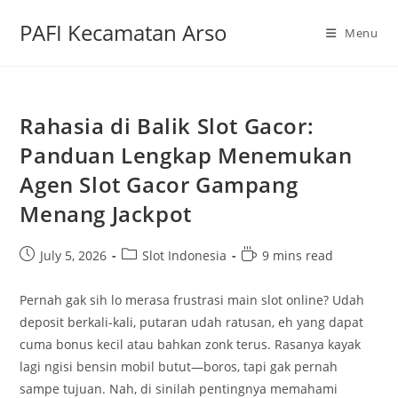
Skip
PAFI Kecamatan Arso
to
Menu
content
Rahasia di Balik Slot Gacor:
Panduan Lengkap Menemukan
Agen Slot Gacor Gampang
Menang Jackpot
Post
Post
Reading
July 5, 2026
Slot Indonesia
9 mins read
published:
category:
time:
Pernah gak sih lo merasa frustrasi main slot online? Udah
deposit berkali-kali, putaran udah ratusan, eh yang dapat
cuma bonus kecil atau bahkan zonk terus. Rasanya kayak
lagi ngisi bensin mobil butut—boros, tapi gak pernah
sampe tujuan. Nah, di sinilah pentingnya memahami