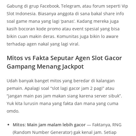
Gabung di grup Facebook, Telegram, atau forum seperti Vip
Slot Indonesia. Biasanya anggota di sana bakal share info
soal game mana yang lagi ‘panas’. Kadang mereka juga
kasih bocoran kode promo atau event spesial yang bisa
bikin cuan makin deras. Komunitas juga bikin lo aware
terhadap agen nakal yang lagi viral.
Mitos vs Fakta Seputar Agen Slot Gacor
Gampang Menang Jackpot
Udah banyak banget mitos yang beredar di kalangan
pemain. Apalagi soal “slot lagi gacor jam 2 pagi” atau
“jangan main pas jam makan siang karena server sibuk”.
Yuk kita lurusin mana yang fakta dan mana yang cuma
omdo.
Mitos: Main jam malam lebih gacor
— Faktanya, RNG
(Random Number Generator) gak kenal jam. Setiap