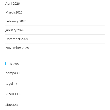
April 2026
March 2026
February 2026
January 2026
December 2025
November 2025
News
pompa303
togel hk
RESULT HK
Situs123