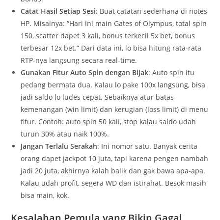
Catat Hasil Setiap Sesi
: Buat catatan sederhana di notes
HP. Misalnya: “Hari ini main Gates of Olympus, total spin
150, scatter dapet 3 kali, bonus terkecil 5x bet, bonus
terbesar 12x bet.” Dari data ini, lo bisa hitung rata-rata
RTP-nya langsung secara real-time.
Gunakan Fitur Auto Spin dengan Bijak
: Auto spin itu
pedang bermata dua. Kalau lo pake 100x langsung, bisa
jadi saldo lo ludes cepat. Sebaiknya atur batas
kemenangan (win limit) dan kerugian (loss limit) di menu
fitur. Contoh: auto spin 50 kali, stop kalau saldo udah
turun 30% atau naik 100%.
Jangan Terlalu Serakah
: Ini nomor satu. Banyak cerita
orang dapet jackpot 10 juta, tapi karena pengen nambah
jadi 20 juta, akhirnya kalah balik dan gak bawa apa-apa.
Kalau udah profit, segera WD dan istirahat. Besok masih
bisa main, kok.
Kesalahan Pemula yang Bikin Gagal