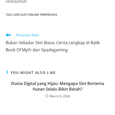
selanjutnya!
TAGS
:
JUDI SLOT ONLINE TERPERCAYA
Read
Previous Post
more
Bukan Sekadar Slot Biasa: Cerita Lengkap di Balik
articles
Book Of Myth dari Spadegaming
YOU MIGHT ALSO LIKE
Dunia Digital yang Hijau: Mengapa Slot Bertema
Hutan Selalu Bikin Betah?
March 9, 2026