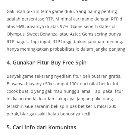
Gak usah pikirin tema game dulu. Yang paling penting
adalah persentase RTP. Minimal cari game dengan RTP di
atas 96%, idealnya di atas 97%. Game seperti Gates of
Olympus, Sweet Bonanza, atau Aztec Gems sering punya
RTP bagus. Tapi ingat, RTP tinggi bukan jaminan menang,
hanya meningkatkan probabilitas lo dalam jangka panjang.
4. Gunakan Fitur Buy Free Spin
Banyak game sekarang nyediain fitur beli putaran gratis.
Biasanya biayanya 50x sampai 100x dari nilai bet lo. Ini
cocok buat lo yang gak mau nunggu lama. Tapi pakai fitur
ini kalau modal lo udah cukup, ya. Jangan pake uang
terakhir. Gue saranin beli spin pas bet kecil, misal 200
perak, biar gak sakit kalau bonusnya kecil.
5. Cari Info dari Komunitas