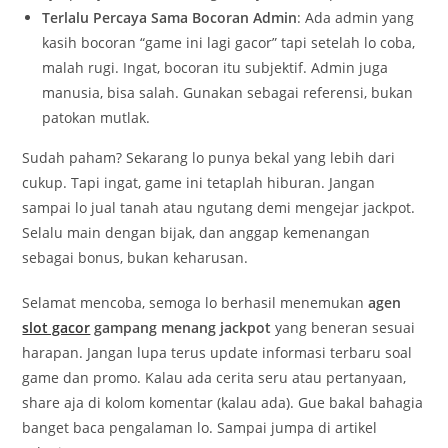
Terlalu Percaya Sama Bocoran Admin
: Ada admin yang
kasih bocoran “game ini lagi gacor” tapi setelah lo coba,
malah rugi. Ingat, bocoran itu subjektif. Admin juga
manusia, bisa salah. Gunakan sebagai referensi, bukan
patokan mutlak.
Sudah paham? Sekarang lo punya bekal yang lebih dari
cukup. Tapi ingat, game ini tetaplah hiburan. Jangan
sampai lo jual tanah atau ngutang demi mengejar jackpot.
Selalu main dengan bijak, dan anggap kemenangan
sebagai bonus, bukan keharusan.
Selamat mencoba, semoga lo berhasil menemukan
agen
slot gacor
gampang menang jackpot
yang beneran sesuai
harapan. Jangan lupa terus update informasi terbaru soal
game dan promo. Kalau ada cerita seru atau pertanyaan,
share aja di kolom komentar (kalau ada). Gue bakal bahagia
banget baca pengalaman lo. Sampai jumpa di artikel