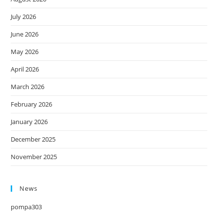
July 2026
June 2026
May 2026
April 2026
March 2026
February 2026
January 2026
December 2025
November 2025
News
pompa303