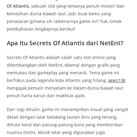
Of Atlantis
, sebuah slot yang temanya penuh misteri dan
keindahan dunia bawah laut. Jadi, buat kamu yang
penasaran gimana sih sebenarnya game ini? Yuk, simak
pembahasan lengkapnya berikut!
Apa Itu Secrets Of Atlantis dari NetEnt?
Secrets Of Atlantis adalah salah satu slot online yang
dikembangkan oleh NetEnt, dikenal dengan grafis yang
memukau dan gameplay yang menarik. Tema game ini
berfokus pada legenda kota Atlantis yang hilang,
agen138
mengajak pemain menyelam ke dalam dunia bawah laut
penuh harta karun dan makhluk ajaib.
Dari segi desain, game ini menampilkan visual yang sangat
detail dengan latar belakang lautan biru yang tenang,
dihiasi koral dan patung-patung kuno yang memberikan
nuansa mistis. Musik latar yang digunakan juga