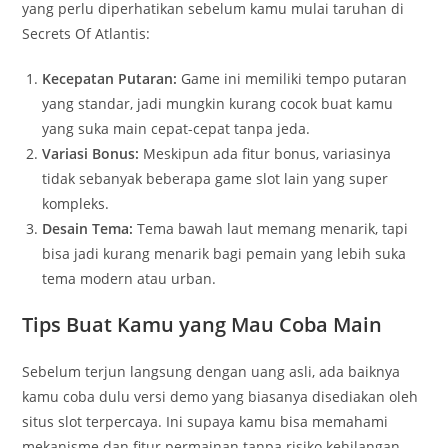
yang perlu diperhatikan sebelum kamu mulai taruhan di
Secrets Of Atlantis:
Kecepatan Putaran:
Game ini memiliki tempo putaran
yang standar, jadi mungkin kurang cocok buat kamu
yang suka main cepat-cepat tanpa jeda.
Variasi Bonus:
Meskipun ada fitur bonus, variasinya
tidak sebanyak beberapa game slot lain yang super
kompleks.
Desain Tema:
Tema bawah laut memang menarik, tapi
bisa jadi kurang menarik bagi pemain yang lebih suka
tema modern atau urban.
Tips Buat Kamu yang Mau Coba Main
Sebelum terjun langsung dengan uang asli, ada baiknya
kamu coba dulu versi demo yang biasanya disediakan oleh
situs slot terpercaya. Ini supaya kamu bisa memahami
mekanisme dan fitur permainan tanpa risiko kehilangan