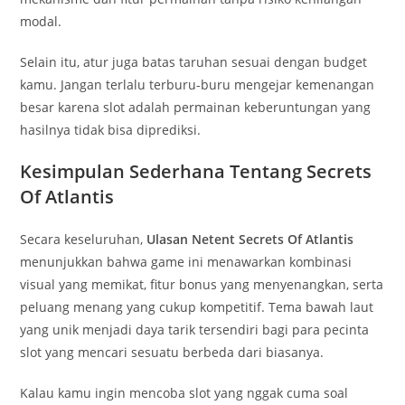
modal.
Selain itu, atur juga batas taruhan sesuai dengan budget
kamu. Jangan terlalu terburu-buru mengejar kemenangan
besar karena slot adalah permainan keberuntungan yang
hasilnya tidak bisa diprediksi.
Kesimpulan Sederhana Tentang Secrets
Of Atlantis
Secara keseluruhan,
Ulasan Netent Secrets Of Atlantis
menunjukkan bahwa game ini menawarkan kombinasi
visual yang memikat, fitur bonus yang menyenangkan, serta
peluang menang yang cukup kompetitif. Tema bawah laut
yang unik menjadi daya tarik tersendiri bagi para pecinta
slot yang mencari sesuatu berbeda dari biasanya.
Kalau kamu ingin mencoba slot yang nggak cuma soal