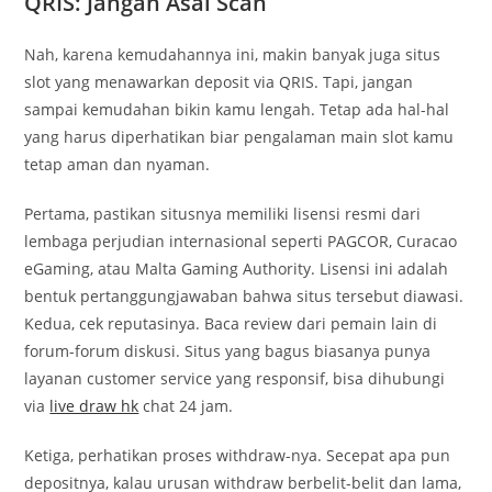
QRIS: Jangan Asal Scan
Nah, karena kemudahannya ini, makin banyak juga situs
slot yang menawarkan deposit via QRIS. Tapi, jangan
sampai kemudahan bikin kamu lengah. Tetap ada hal-hal
yang harus diperhatikan biar pengalaman main slot kamu
tetap aman dan nyaman.
Pertama, pastikan situsnya memiliki lisensi resmi dari
lembaga perjudian internasional seperti PAGCOR, Curacao
eGaming, atau Malta Gaming Authority. Lisensi ini adalah
bentuk pertanggungjawaban bahwa situs tersebut diawasi.
Kedua, cek reputasinya. Baca review dari pemain lain di
forum-forum diskusi. Situs yang bagus biasanya punya
layanan customer service yang responsif, bisa dihubungi
via
live draw hk
chat 24 jam.
Ketiga, perhatikan proses withdraw-nya. Secepat apa pun
depositnya, kalau urusan withdraw berbelit-belit dan lama,