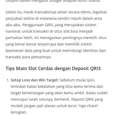
Disiplin dalam mengatur budget tetaplah kunci utama.
Selain itu, meski transaksinya aman secara teknis, legalitas
perjudian online di Indonesia sendiri masih dalam area
abu-abu. Penggunaan QRIS, yang merupakan sistem
nasional, untuk transaksi di situs slot bisa menjadi
perhatian lebih. Ini menegaskan pentingnya memilih situs
yang benar-benar terpercaya dan memiliki sistem
keamanan data yang kuat untuk melindungi identitas dan
transaksi para pemainnya.
Tips Main Slot Cerdas dengan Deposit QRIS
Setop Loss dan Win Target:
Sebelum mulai spin,
tentukan batas kekalahan yang bisa kamu terima dan
target kemenangan yang akan kamu ambil. Kalau sudah
mencapai salah satunya, berhenti. Deposit QRIS yang
mudah jangan jadi alasan untuk terus "nge-chase"
kerugian.