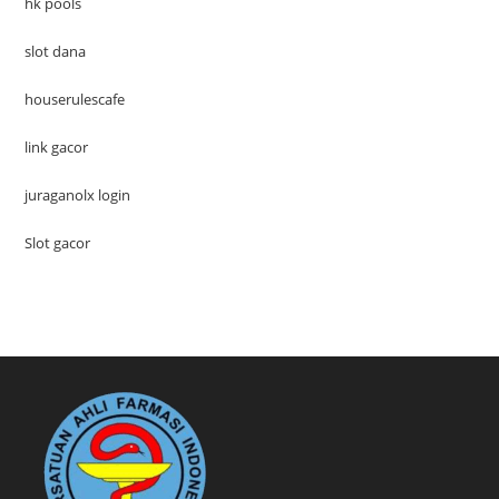
hk pools
slot dana
houserulescafe
link gacor
juraganolx login
Slot gacor