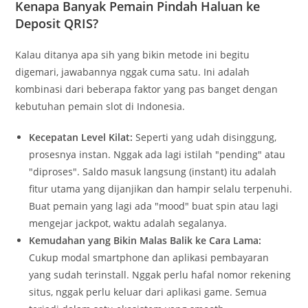
Kenapa Banyak Pemain Pindah Haluan ke
Deposit QRIS?
Kalau ditanya apa sih yang bikin metode ini begitu
digemari, jawabannya nggak cuma satu. Ini adalah
kombinasi dari beberapa faktor yang pas banget dengan
kebutuhan pemain slot di Indonesia.
Kecepatan Level Kilat:
Seperti yang udah disinggung,
prosesnya instan. Nggak ada lagi istilah "pending" atau
"diproses". Saldo masuk langsung (instant) itu adalah
fitur utama yang dijanjikan dan hampir selalu terpenuhi.
Buat pemain yang lagi ada "mood" buat spin atau lagi
mengejar jackpot, waktu adalah segalanya.
Kemudahan yang Bikin Malas Balik ke Cara Lama:
Cukup modal smartphone dan aplikasi pembayaran
yang sudah terinstall. Nggak perlu hafal nomor rekening
situs, nggak perlu keluar dari aplikasi game. Semua