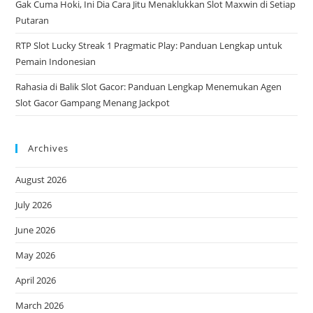
Gak Cuma Hoki, Ini Dia Cara Jitu Menaklukkan Slot Maxwin di Setiap
Putaran
RTP Slot Lucky Streak 1 Pragmatic Play: Panduan Lengkap untuk
Pemain Indonesian
Rahasia di Balik Slot Gacor: Panduan Lengkap Menemukan Agen
Slot Gacor Gampang Menang Jackpot
Archives
August 2026
July 2026
June 2026
May 2026
April 2026
March 2026