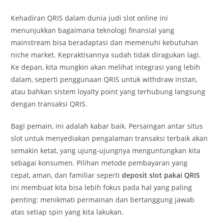
Kehadiran QRIS dalam dunia judi slot online ini
menunjukkan bagaimana teknologi finansial yang
mainstream bisa beradaptasi dan memenuhi kebutuhan
niche market. Kepraktisannya sudah tidak diragukan lagi.
Ke depan, kita mungkin akan melihat integrasi yang lebih
dalam, seperti penggunaan QRIS untuk withdraw instan,
atau bahkan sistem loyalty point yang terhubung langsung
dengan transaksi QRIS.
Bagi pemain, ini adalah kabar baik. Persaingan antar situs
slot untuk menyediakan pengalaman transaksi terbaik akan
semakin ketat, yang ujung-ujungnya menguntungkan kita
sebagai konsumen. Pilihan metode pembayaran yang
cepat, aman, dan familiar seperti
deposit slot pakai QRIS
ini membuat kita bisa lebih fokus pada hal yang paling
penting: menikmati permainan dan bertanggung jawab
atas setiap spin yang kita lakukan.