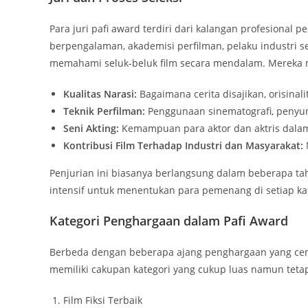
Para juri pafi award terdiri dari kalangan profesional p
berpengalaman, akademisi perfilman, pelaku industri s
memahami seluk-beluk film secara mendalam. Mereka 
Kualitas Narasi:
Bagaimana cerita disajikan, orisina
Teknik Perfilman:
Penggunaan sinematografi, penyun
Seni Akting:
Kemampuan para aktor dan aktris dala
Kontribusi Film Terhadap Industri dan Masyarakat:
N
Penjurian ini biasanya berlangsung dalam beberapa tah
intensif untuk menentukan para pemenang di setiap kat
Kategori Penghargaan dalam Pafi Award
Berbeda dengan beberapa ajang penghargaan yang cender
memiliki cakupan kategori yang cukup luas namun tetap 
Film Fiksi Terbaik