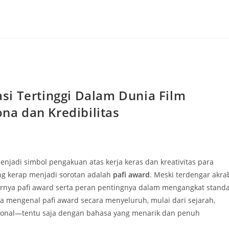
si Tertinggi Dalam Dunia Film
a dan Kredibilitas
njadi simbol pengakuan atas kerja keras dan kreativitas para
ang kerap menjadi sorotan adalah
pafi award
. Meski terdengar akra
nya pafi award serta peran pentingnya dalam mengangkat stand
nda mengenal pafi award secara menyeluruh, mulai dari sejarah,
sional—tentu saja dengan bahasa yang menarik dan penuh