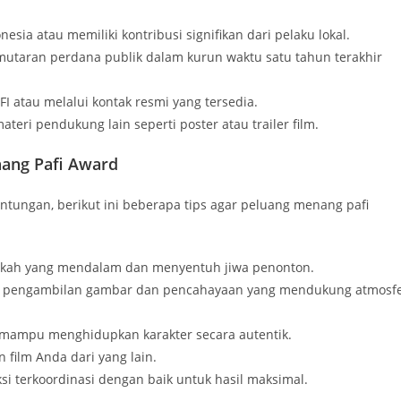
sia atau memiliki kontribusi signifikan dari pelaku lokal.
utaran perdana publik dalam kurun waktu satu tahun terakhir
I atau melalui kontak resmi yang tersedia.
ateri pendukung lain seperti poster atau trailer film.
ang Pafi Award
ungan, berikut ini beberapa tips agar peluang menang pafi
skah yang mendalam dan menyentuh jiwa penonton.
 pengambilan gambar dan pencahayaan yang mendukung atmosf
g mampu menghidupkan karakter secara autentik.
film Anda dari yang lain.
i terkoordinasi dengan baik untuk hasil maksimal.