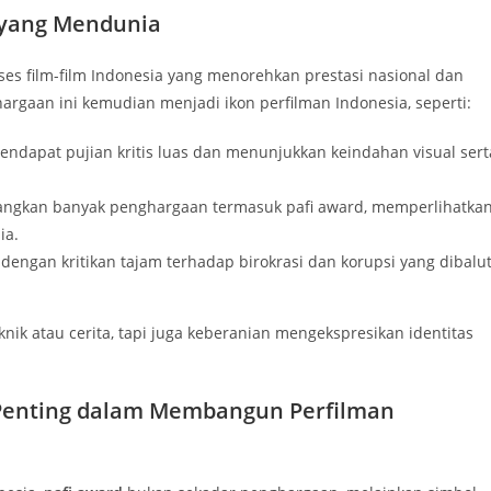
 yang Mendunia
ses film-film Indonesia yang menorehkan prestasi nasional dan
argaan ini kemudian menjadi ikon perfilman Indonesia, seperti:
ndapat pujian kritis luas dan menunjukkan keindahan visual sert
.
gkan banyak penghargaan termasuk pafi award, memperlihatka
ia.
dengan kritikan tajam terhadap birokrasi dan korupsi yang dibalu
nik atau cerita, tapi juga keberanian mengekspresikan identitas
r Penting dalam Membangun Perfilman