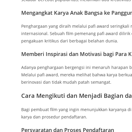
Mengangkat Karya Anak Bangsa ke Panggun
Penghargaan yang diraih melalui pafi award seringkali
internasional. Sebuah film pemenang pafi award dilirik 
pengakuan kritikus dari berbagai belahan dunia.
Memberi Inspirasi dan Motivasi bagi Para 
Adanya penghargaan bergengsi ini menaruh harapan be
Melalui pafi award, mereka melihat bahwa karya berkual
berinovasi dan tidak mudah patah semangat.
Cara Mengikuti dan Menjadi Bagian da
Bagi pembuat film yang ingin menunjukkan karyanya d
karya dan prosedur pendaftaran.
Persyaratan dan Proses Pendaftaran