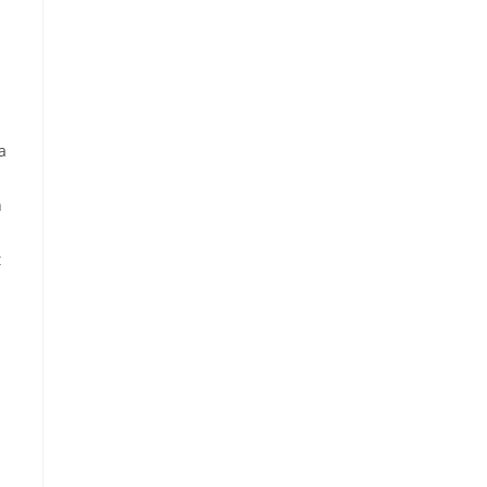
a
n
t