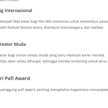
g Internasional
 menjadi tiket emas bagi film-film Indonesia untuk menembus pasa
oleh festival-festival dunia, distribusi mancanegara, dan bahkan
Kreator Muda
sar bagi sineas-sineas muda yang baru memulai karier mereka.
itas akan selalu dihargai, sehingga mereka terdorong untuk terus
ri Pafi Award
i panggung pafi award, penting mengetahui bagaimana menyiapka