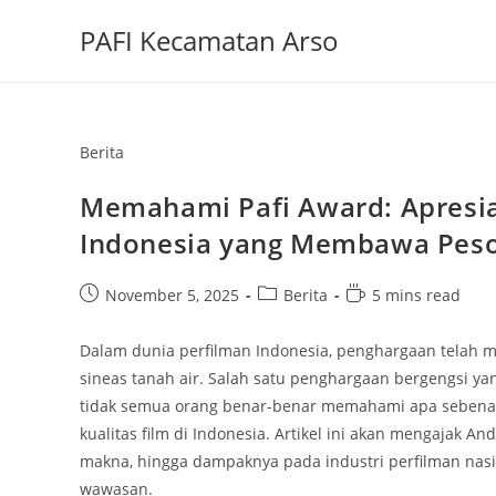
Skip
PAFI Kecamatan Arso
to
content
Berita
Memahami Pafi Award: Apresia
Indonesia yang Membawa Peson
Post
Post
Reading
November 5, 2025
Berita
5 mins read
published:
category:
time:
Dalam dunia perfilman Indonesia, penghargaan telah me
sineas tanah air. Salah satu penghargaan bergengsi y
tidak semua orang benar-benar memahami apa sebenar
kualitas film di Indonesia. Artikel ini akan mengajak A
makna, hingga dampaknya pada industri perfilman na
wawasan.