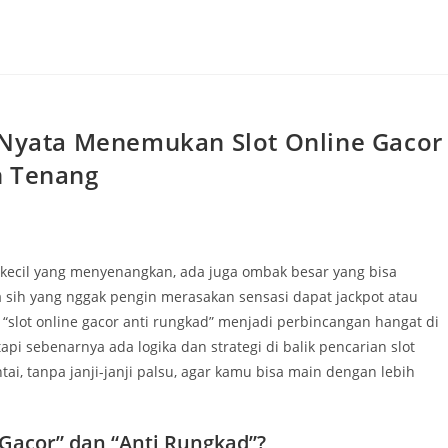
i Nyata Menemukan Slot Online Gacor
h Tenang
ng kecil yang menyenangkan, ada juga ombak besar yang bisa
ih yang nggak pengin merasakan sensasi dapat jackpot atau
 “slot online gacor anti rungkad” menjadi perbincangan hangat di
i sebenarnya ada logika dan strategi di balik pencarian slot
i, tanpa janji-janji palsu, agar kamu bisa main dengan lebih
Gacor” dan “Anti Rungkad”?