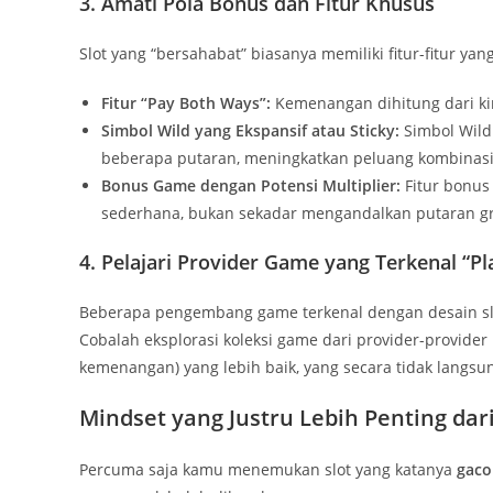
3. Amati Pola Bonus dan Fitur Khusus
Slot yang “bersahabat” biasanya memiliki fitur-fitur y
Fitur “Pay Both Ways”:
Kemenangan dihitung dari kir
Simbol Wild yang Ekspansif atau Sticky:
Simbol Wild
beberapa putaran, meningkatkan peluang kombinas
Bonus Game dengan Potensi Multiplier:
Fitur bonus
sederhana, bukan sekadar mengandalkan putaran gra
4. Pelajari Provider Game yang Terkenal “Pl
Beberapa pengembang game terkenal dengan desain slo
Cobalah eksplorasi koleksi game dari provider-provider 
kemenangan) yang lebih baik, yang secara tidak langsu
Mindset yang Justru Lebih Penting dar
Percuma saja kamu menemukan slot yang katanya
gaco