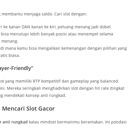
ang membantu menjaga saldo. Cari slot dengan:
i ke kanan DAN kanan ke kiri, peluang menang jadi dobel.
 bisa menutupi lebih banyak posisi atau menempel selama
i menang.
 di mana kamu bisa mengalikan kemenangan dengan pilihan yang
tis biasa.
ayer-Friendly”
t yang memiliki RTP kompetitif dan gameplay yang balanced.
ini. Mereka seringkali menghadirkan slot dengan hit rate (tingkat
ng mendekati konsep anti rungkad.
i Mencari Slot Gacor
r anti rungkad
kalau mindset bermainmu berantakan. Ini pondasi