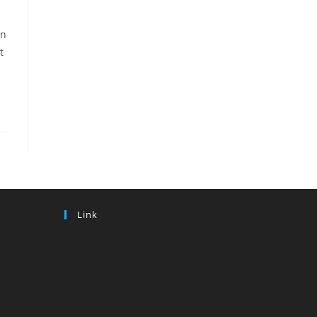
an
t
Link