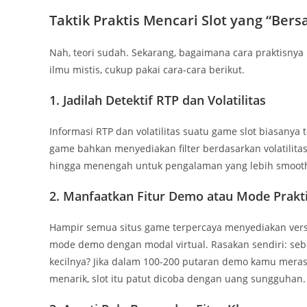
Taktik Praktis Mencari Slot yang “Bers
Nah, teori sudah. Sekarang, bagaimana cara praktisnya
ilmu mistis, cukup pakai cara-cara berikut.
1. Jadilah Detektif RTP dan Volatilitas
Informasi RTP dan volatilitas suatu game slot biasany
game bahkan menyediakan filter berdasarkan volatilitas.
hingga menengah untuk pengalaman yang lebih smooth
2. Manfaatkan Fitur Demo atau Mode Prakt
Hampir semua situs game terpercaya menyediakan versi
mode demo dengan modal virtual. Rasakan sendiri: se
kecilnya? Jika dalam 100-200 putaran demo kamu mera
menarik, slot itu patut dicoba dengan uang sungguhan.