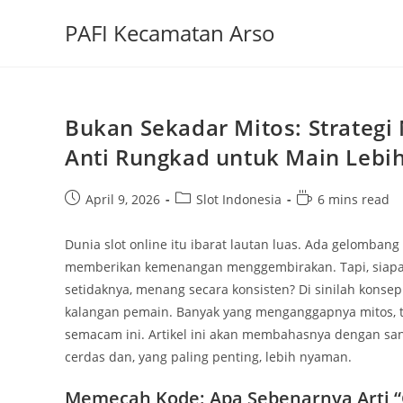
Skip
PAFI Kecamatan Arso
to
content
Bukan Sekadar Mitos: Strateg
Anti Rungkad untuk Main Lebi
Post
Post
Reading
April 9, 2026
Slot Indonesia
6 mins read
published:
category:
time:
Dunia slot online itu ibarat lautan luas. Ada gelomba
memberikan kemenangan menggembirakan. Tapi, siapa s
setidaknya, menang secara konsisten? Di sinilah konsep
kalangan pemain. Banyak yang menganggapnya mitos, tap
semacam ini. Artikel ini akan membahasnya dengan santa
cerdas dan, yang paling penting, lebih nyaman.
Memecah Kode: Apa Sebenarnya Arti “