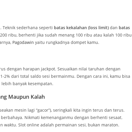
. Teknik sederhana seperti
batas kekalahan (loss limit)
dan
batas
l 200 ribu, berhenti jika sudah menang 100 ribu atau kalah 100 ribu
arnya,
Pagodawin
yaitu rungkadnya dompet kamu.
s dengan harapan jackpot. Sesuaikan nilai taruhan dengan
1-2% dari total saldo sesi bermainmu. Dengan cara ini, kamu bisa
 lebih banyak kesempatan.
nang Maupun Kalah
an mesin lagi “gacor”), seringkali kita ingin terus dan terus.
nya berbahaya. Nikmati kemenanganmu dengan berhenti sesaat.
n waktu. Slot online adalah permainan sesi, bukan maraton.