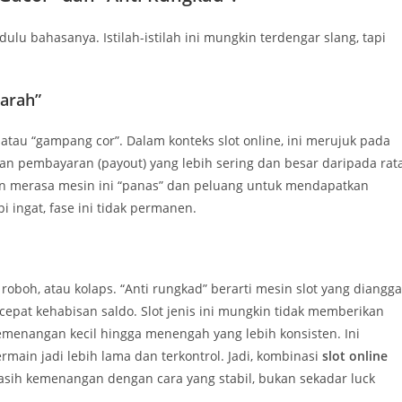
ulu bahasanya. Istilah-istilah ini mungkin terdengar slang, tapi
darah”
 atau “gampang cor”. Dalam konteks slot online, ini merujuk pada
n pembayaran (payout) yang lebih sering dan besar daripada rat
ain merasa mesin ini “panas” dan peluang untuk mendapatkan
 ingat, fase ini tidak permanen.
, roboh, atau kolaps. “Anti rungkad” berarti mesin slot yang diangg
epat kehabisan saldo. Slot jenis ini mungkin tidak memberikan
kemenangan kecil hingga menengah yang lebih konsisten. Ini
main jadi lebih lama dan terkontrol. Jadi, kombinasi
slot online
asih kemenangan dengan cara yang stabil, bukan sekadar luck