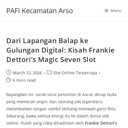
Skip
PAFI Kecamatan Arso
to
Menu
content
Dari Lapangan Balap ke
Gulungan Digital: Kisah Frankie
Dettori’s Magic Seven Slot
Post
Post
March 22, 2026
Slot Online Terpercaya
published:
category:
Reading
6 mins read
time:
Bayangkan ini: sorak-sorai penonton di Ascot, derap kuda
yang memecah angin, dan seorang joki legendaris
melambaikan tangan sambil terbang melewati garis finis.
Sekarang, bawa semua energi itu ke dalam dunia slot
online. Itulah yang coba dihadirkan oleh
Frankie Dettori’s