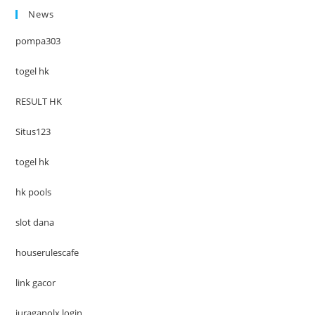
News
pompa303
togel hk
RESULT HK
Situs123
togel hk
hk pools
slot dana
houserulescafe
link gacor
juraganolx login