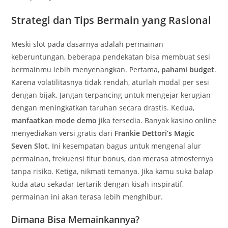
Strategi dan Tips Bermain yang Rasional
Meski slot pada dasarnya adalah permainan
keberuntungan, beberapa pendekatan bisa membuat sesi
bermainmu lebih menyenangkan. Pertama,
pahami budget
.
Karena volatilitasnya tidak rendah, aturlah modal per sesi
dengan bijak. Jangan terpancing untuk mengejar kerugian
dengan meningkatkan taruhan secara drastis. Kedua,
manfaatkan mode demo
jika tersedia. Banyak kasino online
menyediakan versi gratis dari
Frankie Dettori’s Magic
Seven Slot
. Ini kesempatan bagus untuk mengenal alur
permainan, frekuensi fitur bonus, dan merasa atmosfernya
tanpa risiko. Ketiga, nikmati temanya. Jika kamu suka balap
kuda atau sekadar tertarik dengan kisah inspiratif,
permainan ini akan terasa lebih menghibur.
Dimana Bisa Memainkannya?