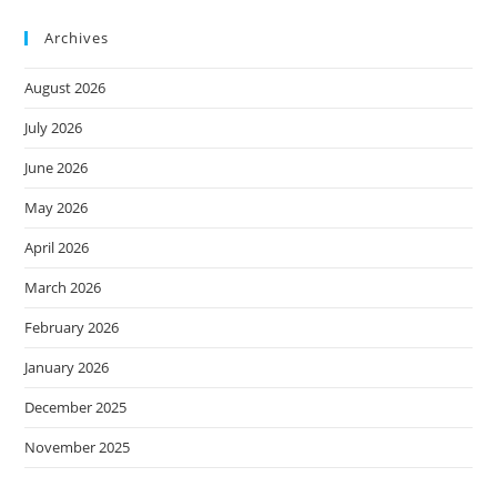
Archives
August 2026
July 2026
June 2026
May 2026
April 2026
March 2026
February 2026
January 2026
December 2025
November 2025