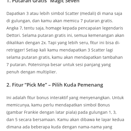
1. Putaran Gratis “Magic Seven”
Dapatkan 3 atau lebih simbol Scatter (medali) di mana saja
di gulungan, dan kamu akan memicu 7 putaran gratis.
Angka 7, tentu saja, homage kepada pencapaian legendaris
Dettori. Selama putaran gratis ini, semua kemenangan akan
dikalikan dengan 2x. Tapi yang lebih seru, fitur ini bisa di-
retrigger! Setiap kali kamu mendapatkan 3 Scatter lagi
selama putaran gratis, kamu akan mendapatkan tambahan
7 putaran. Potensinya besar untuk sesi panjang yang
penuh dengan multiplier.
2. Fitur “Pick Me” – Pilih Kuda Pemenang
Ini adalah fitur bonus interaktif yang menyenangkan. Untuk
memicunya, kamu perlu mendapatkan simbol Bonus
(gambar Frankie dengan latar piala) pada gulungan 1, 3,
dan 5 secara bersamaan. Kamu akan dibawa ke layar kedua
dimana ada beberapa kuda dengan nama-nama yang