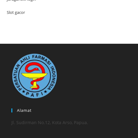
Slot gacor
Alamat
Jl. Sudirman No.12, Kota Arso, Papua.