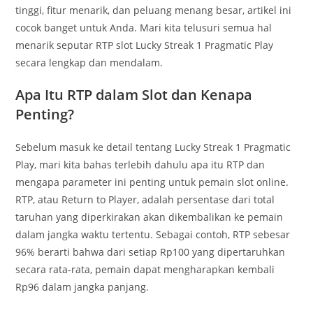
tinggi, fitur menarik, dan peluang menang besar, artikel ini
cocok banget untuk Anda. Mari kita telusuri semua hal
menarik seputar RTP slot Lucky Streak 1 Pragmatic Play
secara lengkap dan mendalam.
Apa Itu RTP dalam Slot dan Kenapa
Penting?
Sebelum masuk ke detail tentang Lucky Streak 1 Pragmatic
Play, mari kita bahas terlebih dahulu apa itu RTP dan
mengapa parameter ini penting untuk pemain slot online.
RTP, atau Return to Player, adalah persentase dari total
taruhan yang diperkirakan akan dikembalikan ke pemain
dalam jangka waktu tertentu. Sebagai contoh, RTP sebesar
96% berarti bahwa dari setiap Rp100 yang dipertaruhkan
secara rata-rata, pemain dapat mengharapkan kembali
Rp96 dalam jangka panjang.