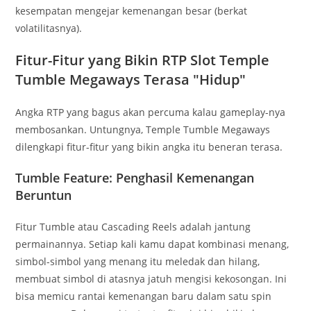
kesempatan mengejar kemenangan besar (berkat
volatilitasnya).
Fitur-Fitur yang Bikin RTP Slot Temple
Tumble Megaways Terasa "Hidup"
Angka RTP yang bagus akan percuma kalau gameplay-nya
membosankan. Untungnya, Temple Tumble Megaways
dilengkapi fitur-fitur yang bikin angka itu beneran terasa.
Tumble Feature: Penghasil Kemenangan
Beruntun
Fitur Tumble atau Cascading Reels adalah jantung
permainannya. Setiap kali kamu dapat kombinasi menang,
simbol-simbol yang menang itu meledak dan hilang,
membuat simbol di atasnya jatuh mengisi kekosongan. Ini
bisa memicu rantai kemenangan baru dalam satu spin