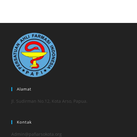
Alamat
Jl. Sudirman No.12, Kota Arso, Papua.
Kontak
Admin@pafiarsokota.org