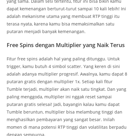
yang sama. Dalam sesi tertentu, fitur ini bisa bikin kamu
dapat kemenangan berturut-turut sampai 10 kali lebih! Ini
adalah mekanisme utama yang membuat RTP tinggi itu
terasa nyata, karena kamu bisa memaksimalkan satu
putaran menjadi banyak kemenangan.
Free Spins dengan Multiplier yang Naik Terus
Fitur free spins adalah hal yang paling ditunggu. Untuk
trigger, kamu butuh 4 simbol scatter. Yang keren di sini
adalah adanya multiplier progresif. Awalnya, kamu dapat 8
putaran gratis dengan multiplier 1x. Setiap kali fitur
Tumble terjadi, multiplier akan naik satu tingkat. Dan yang
paling menggoda, multiplier ini nggak reset sampai
putaran gratis selesai! Jadi, bayangin kalau kamu dapat
Tumble beruntun, multiplier bisa melambung tinggi dan
menghasilkan pembayaran yang sangat besar. Inilah
momen di mana potensi RTP tinggi dan volatilitas berpadu
dengan sempurna.