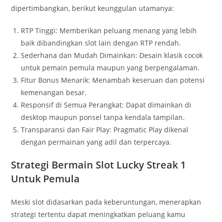
dipertimbangkan, berikut keunggulan utamanya:
RTP Tinggi: Memberikan peluang menang yang lebih
baik dibandingkan slot lain dengan RTP rendah.
Sederhana dan Mudah Dimainkan: Desain klasik cocok
untuk pemain pemula maupun yang berpengalaman.
Fitur Bonus Menarik: Menambah keseruan dan potensi
kemenangan besar.
Responsif di Semua Perangkat: Dapat dimainkan di
desktop maupun ponsel tanpa kendala tampilan.
Transparansi dan Fair Play: Pragmatic Play dikenal
dengan permainan yang adil dan terpercaya.
Strategi Bermain Slot Lucky Streak 1
Untuk Pemula
Meski slot didasarkan pada keberuntungan, menerapkan
strategi tertentu dapat meningkatkan peluang kamu