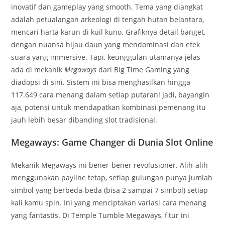
inovatif dan gameplay yang smooth. Tema yang diangkat
adalah petualangan arkeologi di tengah hutan belantara,
mencari harta karun di kuil kuno. Grafiknya detail banget,
dengan nuansa hijau daun yang mendominasi dan efek
suara yang immersive. Tapi, keunggulan utamanya jelas
ada di mekanik
Megaways
dari Big Time Gaming yang
diadopsi di sini. Sistem ini bisa menghasilkan hingga
117.649 cara menang dalam setiap putaran! Jadi, bayangin
aja, potensi untuk mendapatkan kombinasi pemenang itu
jauh lebih besar dibanding slot tradisional.
Megaways: Game Changer di Dunia Slot Online
Mekanik Megaways ini bener-bener revolusioner. Alih-alih
menggunakan payline tetap, setiap gulungan punya jumlah
simbol yang berbeda-beda (bisa 2 sampai 7 simbol) setiap
kali kamu spin. Ini yang menciptakan variasi cara menang
yang fantastis. Di Temple Tumble Megaways, fitur ini