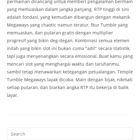
permainan dirancang untuk memberi pengalaman bermain
yang memuaskan dalam jangka panjang. RTP tinggi di sini
adalah fondasi, yang kemudian dibangun dengan mekanik
Megaways yang chaotic namun teratur, fitur Tumble yang
memuaskan, dan putaran gratis dengan multiplier
progresif yang bikin deg-degan. Kombinasi semua elemen
inilah yang bikin slot ini bukan cuma "adil" secara statistik,
tapi juga menyenangkan secara emosional. Buat kamu yang
mencari slot yang menghargai waktu dan taruhanmu,
sambil tetap menawarkan ketegangan petualangan, Temple
Tumble Megaways layak dicoba. Main dengan bijak, nikmati
setiap putaran, dan biarkan angka RTP itu bekerja di balik
layar.
Pre
Es