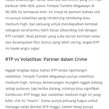
berkisar 94%-96%, posisi Temple Tumble Megaways di
96.58% itu termasuk elite. Ini sinyal ke pemain bahwa slot
ini punya volatilitas yang cenderung seimbang atau
medium-high, dan peluang untuk mendapatkan kembali
sebagian taruhanmu lebih besar dibanding slot dengan
RTP rendah. Buat pemain yang suka durasi bermain lama
dan kesempatan fitur bonus yang lebih sering, angka RTP
ini kayak angin segar.
RTP vs Volatilitas: Partner dalam Crime
Nggak lengkap kalau bahas RTP tanpa ngomongin
volatilitas. Temple Tumble Megaways punya volatilitas
medium-high. Artinya, kemenangan mungkin nggak datang
setiap putaran, tapi ketika datang, nilainya bisa signifikan.
Kombinasi RTP tinggi dan volatilitas medium-high ini yang
bikin slot ini "manis". Kamu punya peluang bagus untuk
menjaga saldo (berkat RTP tinggi), sambil tetap punya