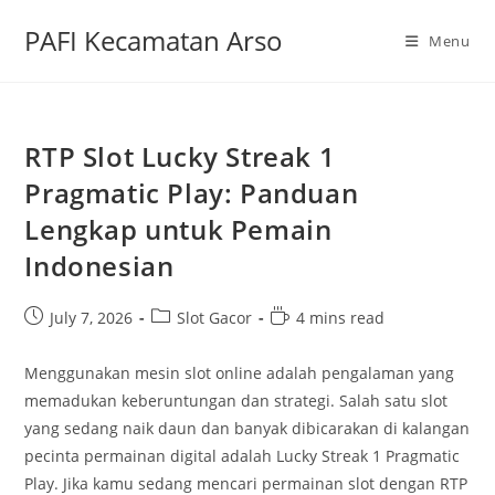
Skip
PAFI Kecamatan Arso
to
Menu
content
RTP Slot Lucky Streak 1
Pragmatic Play: Panduan
Lengkap untuk Pemain
Indonesian
Post
Post
Reading
July 7, 2026
Slot Gacor
4 mins read
published:
category:
time:
Menggunakan mesin slot online adalah pengalaman yang
memadukan keberuntungan dan strategi. Salah satu slot
yang sedang naik daun dan banyak dibicarakan di kalangan
pecinta permainan digital adalah Lucky Streak 1 Pragmatic
Play. Jika kamu sedang mencari permainan slot dengan RTP