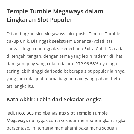
Temple Tumble Megaways dalam
Lingkaran Slot Populer
Dibandingkan slot Megaways lain, posisi Temple Tumble
cukup unik. Dia nggak seekstrem Bonanza (volatilitas
sangat tinggi) dan nggak sesederhana Extra Chilli. Dia ada
di tengah-tengah, dengan tema yang lebih "adem" dilihat
dan gameplay yang cukup dalam. RTP 96.58%-nya juga
sering lebih tinggi daripada beberapa slot populer lainnya,
yang jadi nilai jual utama bagi pemain yang paham betul
arti angka itu.
Kata Akhir: Lebih dari Sekadar Angka
Jadi,
Hotel303
membahas
Rtp Slot Temple Tumble
Megaways
itu nggak cuma sekadar membandingkan angka
persentase. Ini tentang memahami bagaimana sebuah