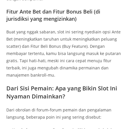
Fitur Ante Bet dan Fitur Bonus Beli (di
jurisdiksi yang mengizinkan)
Buat yang nggak sabaran, slot ini sering nyediain opsi Ante
Bet (meningkatkan taruhan untuk meningkatkan peluang
scatter) dan Fitur Beli Bonus (Buy Feature). Dengan
membayar tertentu, kamu bisa langsung masuk ke putaran
gratis. Tapi hati-hati, meski ini cara cepat menuju fitur
terbaik, ini juga mengubah dinamika permainan dan
manajemen bankroll-mu.
Dari Sisi Pemain: Apa yang Bikin Slot Ini
Nyaman Dimainkan?
Dari obrolan di forum-forum pemain dan pengalaman
langsung, beberapa poin ini yang sering disebut: