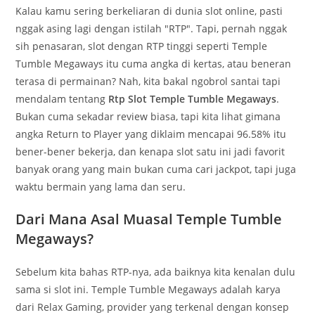
Kalau kamu sering berkeliaran di dunia slot online, pasti
nggak asing lagi dengan istilah "RTP". Tapi, pernah nggak
sih penasaran, slot dengan RTP tinggi seperti Temple
Tumble Megaways itu cuma angka di kertas, atau beneran
terasa di permainan? Nah, kita bakal ngobrol santai tapi
mendalam tentang
Rtp Slot Temple Tumble Megaways
.
Bukan cuma sekadar review biasa, tapi kita lihat gimana
angka Return to Player yang diklaim mencapai 96.58% itu
bener-bener bekerja, dan kenapa slot satu ini jadi favorit
banyak orang yang main bukan cuma cari jackpot, tapi juga
waktu bermain yang lama dan seru.
Dari Mana Asal Muasal Temple Tumble
Megaways?
Sebelum kita bahas RTP-nya, ada baiknya kita kenalan dulu
sama si slot ini. Temple Tumble Megaways adalah karya
dari Relax Gaming, provider yang terkenal dengan konsep