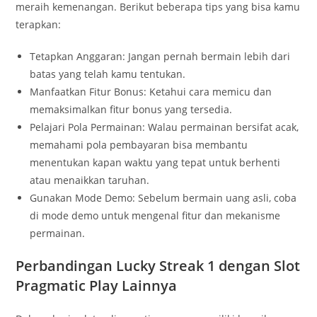
meraih kemenangan. Berikut beberapa tips yang bisa kamu
terapkan:
Tetapkan Anggaran: Jangan pernah bermain lebih dari
batas yang telah kamu tentukan.
Manfaatkan Fitur Bonus: Ketahui cara memicu dan
memaksimalkan fitur bonus yang tersedia.
Pelajari Pola Permainan: Walau permainan bersifat acak,
memahami pola pembayaran bisa membantu
menentukan kapan waktu yang tepat untuk berhenti
atau menaikkan taruhan.
Gunakan Mode Demo: Sebelum bermain uang asli, coba
di mode demo untuk mengenal fitur dan mekanisme
permainan.
Perbandingan Lucky Streak 1 dengan Slot
Pragmatic Play Lainnya