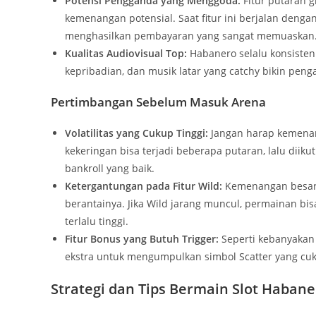
Potensi Pengganda yang Menggoda:
Fitur putaran 
kemenangan potensial. Saat fitur ini berjalan denga
menghasilkan pembayaran yang sangat memuaskan
Kualitas Audiovisual Top:
Habanero selalu konsisten 
kepribadian, dan musik latar yang catchy bikin peng
Pertimbangan Sebelum Masuk Arena
Volatilitas yang Cukup Tinggi:
Jangan harap kemenang
kekeringan bisa terjadi beberapa putaran, lalu dii
bankroll yang baik.
Ketergantungan pada Fitur Wild:
Kemenangan besar 
berantainya. Jika Wild jarang muncul, permainan bi
terlalu tinggi.
Fitur Bonus yang Butuh Trigger:
Seperti kebanyakan 
ekstra untuk mengumpulkan simbol Scatter yang cuku
Strategi dan Tips Bermain Slot Habane