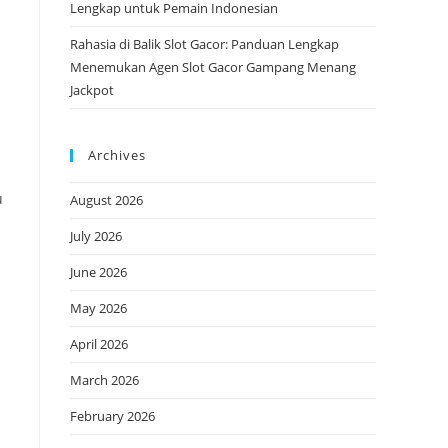
Lengkap untuk Pemain Indonesian
Rahasia di Balik Slot Gacor: Panduan Lengkap
Menemukan Agen Slot Gacor Gampang Menang
Jackpot
Archives
u
August 2026
July 2026
June 2026
May 2026
April 2026
March 2026
February 2026