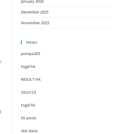
January 2026
December 2025
November 2025
News
pompa303
i
togel hk
RESULT HK
Situs123
togel hk
0
hk pools
slot dana