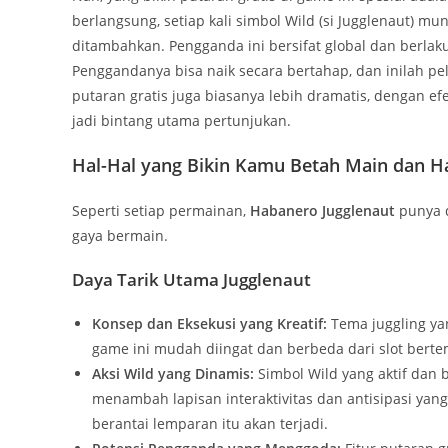
berlangsung, setiap kali simbol Wild (si Jugglenaut) 
ditambahkan. Pengganda ini bersifat global dan berla
Penggandanya bisa naik secara bertahap, dan inilah 
putaran gratis juga biasanya lebih dramatis, dengan ef
jadi bintang utama pertunjukan.
Hal-Hal yang Bikin Kamu Betah Main dan H
Seperti setiap permainan,
Habanero Jugglenaut
punya d
gaya bermain.
Daya Tarik Utama Jugglenaut
Konsep dan Eksekusi yang Kreatif:
Tema juggling yan
game ini mudah diingat dan berbeda dari slot berte
Aksi Wild yang Dinamis:
Simbol Wild yang aktif dan 
menambah lapisan interaktivitas dan antisipasi yan
berantai lemparan itu akan terjadi.