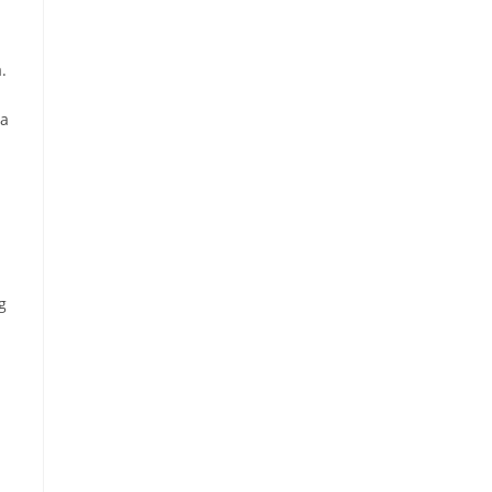
.
ya
g