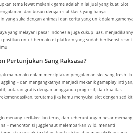
pkan tema lewat mekanik game adalah nilai jual yang kuat. Slot
engalaman dan bosan dengan slot klasik yang hanya
in yang suka dengan animasi dan cerita yang unik dalam gamenya
rcaya yang melayani pasar Indonesia juga cukup luas, menjadikann
u pastikan untuk bermain di platform yang sudah berlisensi resmi
imu.
on Pertunjukan Sang Raksasa?
ak main-main dalam menciptakan pengalaman slot yang fresh. Ia
juggling – dan mengangkatnya menjadi mekanik gameplay inti yan
if, putaran gratis dengan pengganda progresif, dan kualitas
irekomendasikan, terutama jika kamu menyukai slot dengan sedikit
ngin menang kecil-kecilan terus, dan keberuntungan besar memang
sana – menonton si Jugglenaut melemparkan Wild, menanti
ika kamu siap masuk ke dalam tenda sirkus dan menyaksikan sang