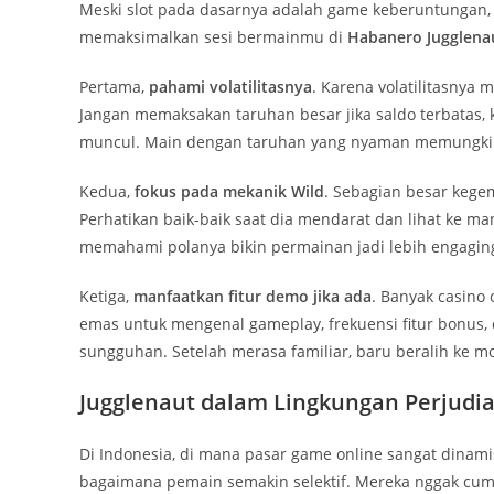
Meski slot pada dasarnya adalah game keberuntungan,
memaksimalkan sesi bermainmu di
Habanero Jugglena
Pertama,
pahami volatilitasnya
. Karena volatilitasnya
Jangan memaksakan taruhan besar jika saldo terbatas,
muncul. Main dengan taruhan yang nyaman memungkin
Kedua,
fokus pada mekanik Wild
. Sebagian besar kege
Perhatikan baik-baik saat dia mendarat dan lihat ke ma
memahami polanya bikin permainan jadi lebih engagin
Ketiga,
manfaatkan fitur demo jika ada
. Banyak casino 
emas untuk mengenal gameplay, frekuensi fitur bonus, 
sungguhan. Setelah merasa familiar, baru beralih ke mo
Jugglenaut dalam Lingkungan Perjudia
Di Indonesia, di mana pasar game online sangat dinamis
bagaimana pemain semakin selektif. Mereka nggak cuma 