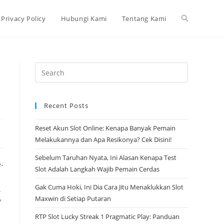
Toggle
Privacy Policy
Hubungi Kami
Tentang Kami
website
Press
Escape
search
to
Recent Posts
close
the
Reset Akun Slot Online: Kenapa Banyak Pemain
search
Melakukannya dan Apa Resikonya? Cek Disini!
panel.
Sebelum Taruhan Nyata, Ini Alasan Kenapa Test
-
Slot Adalah Langkah Wajib Pemain Cerdas
Gak Cuma Hoki, Ini Dia Cara Jitu Menaklukkan Slot
.
Maxwin di Setiap Putaran
"
RTP Slot Lucky Streak 1 Pragmatic Play: Panduan