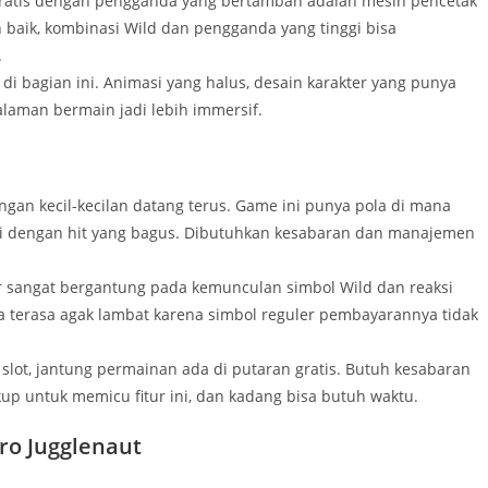
gratis dengan pengganda yang bertambah adalah mesin pencetak
n baik, kombinasi Wild dan pengganda yang tinggi bisa
.
di bagian ini. Animasi yang halus, desain karakter yang punya
alaman bermain jadi lebih immersif.
an kecil-kecilan datang terus. Game ini punya pola di mana
kuti dengan hit yang bagus. Dibutuhkan kesabaran dan manajemen
sangat bergantung pada kemunculan simbol Wild dan reaksi
sa terasa agak lambat karena simbol reguler pembayarannya tidak
slot, jantung permainan ada di putaran gratis. Butuh kesabaran
p untuk memicu fitur ini, dan kadang bisa butuh waktu.
ro Jugglenaut