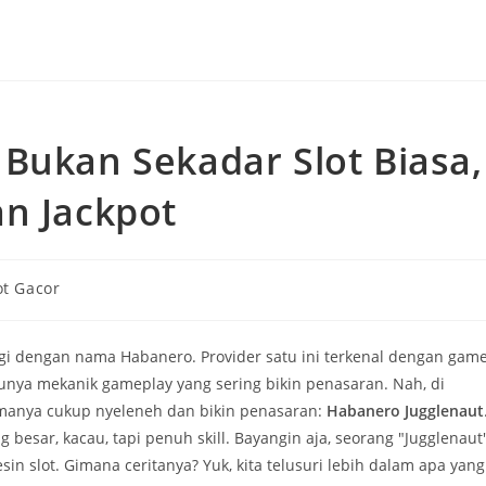
Bukan Sekadar Slot Biasa,
an Jackpot
ot Gacor
agi dengan nama Habanero. Provider satu ini terkenal dengan game
unya mekanik gameplay yang sering bikin penasaran. Nah, di
amanya cukup nyeleneh dan bikin penasaran:
Habanero Jugglenaut
besar, kacau, tapi penuh skill. Bayangin aja, seorang "Jugglenaut
in slot. Gimana ceritanya? Yuk, kita telusuri lebih dalam apa yang