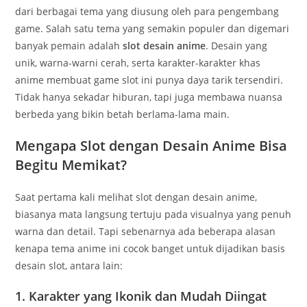
dari berbagai tema yang diusung oleh para pengembang
game. Salah satu tema yang semakin populer dan digemari
banyak pemain adalah
slot desain anime
. Desain yang
unik, warna-warni cerah, serta karakter-karakter khas
anime membuat game slot ini punya daya tarik tersendiri.
Tidak hanya sekadar hiburan, tapi juga membawa nuansa
berbeda yang bikin betah berlama-lama main.
Mengapa Slot dengan Desain Anime Bisa
Begitu Memikat?
Saat pertama kali melihat slot dengan desain anime,
biasanya mata langsung tertuju pada visualnya yang penuh
warna dan detail. Tapi sebenarnya ada beberapa alasan
kenapa tema anime ini cocok banget untuk dijadikan basis
desain slot, antara lain:
1. Karakter yang Ikonik dan Mudah Diingat