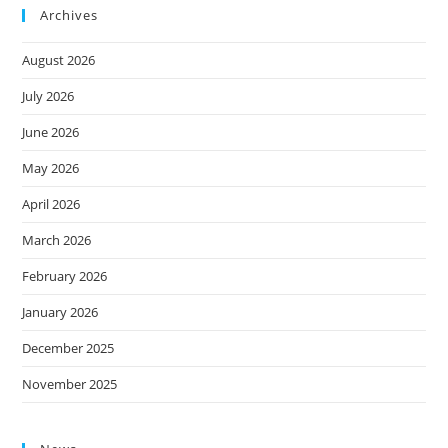
Archives
August 2026
July 2026
June 2026
May 2026
April 2026
March 2026
February 2026
January 2026
December 2025
November 2025