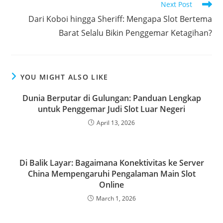
Read
Next Post
more
Dari Koboi hingga Sheriff: Mengapa Slot Bertema
articles
Barat Selalu Bikin Penggemar Ketagihan?
YOU MIGHT ALSO LIKE
Dunia Berputar di Gulungan: Panduan Lengkap
untuk Penggemar Judi Slot Luar Negeri
April 13, 2026
Di Balik Layar: Bagaimana Konektivitas ke Server
China Mempengaruhi Pengalaman Main Slot
Online
March 1, 2026