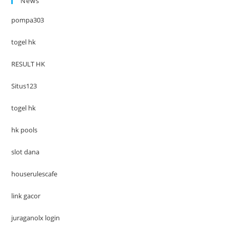
News
pompa303
togel hk
RESULT HK
Situs123
togel hk
hk pools
slot dana
houserulescafe
link gacor
juraganolx login