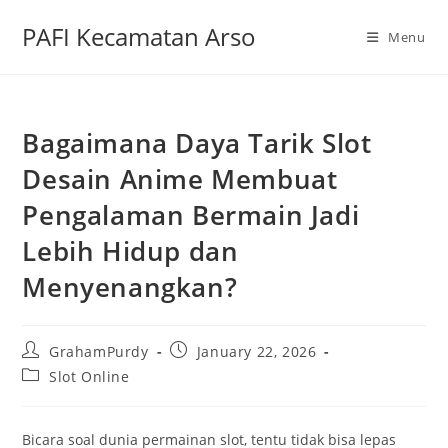
Skip
PAFI Kecamatan Arso
to
Menu
content
Bagaimana Daya Tarik Slot
Desain Anime Membuat
Pengalaman Bermain Jadi
Lebih Hidup dan
Menyenangkan?
Post
Post
GrahamPurdy
January 22, 2026
author:
published:
Post
Slot Online
category:
Bicara soal dunia permainan slot, tentu tidak bisa lepas