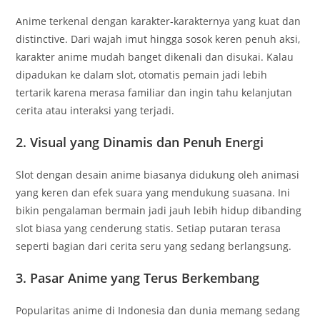
Anime terkenal dengan karakter-karakternya yang kuat dan
distinctive. Dari wajah imut hingga sosok keren penuh aksi,
karakter anime mudah banget dikenali dan disukai. Kalau
dipadukan ke dalam slot, otomatis pemain jadi lebih
tertarik karena merasa familiar dan ingin tahu kelanjutan
cerita atau interaksi yang terjadi.
2. Visual yang Dinamis dan Penuh Energi
Slot dengan desain anime biasanya didukung oleh animasi
yang keren dan efek suara yang mendukung suasana. Ini
bikin pengalaman bermain jadi jauh lebih hidup dibanding
slot biasa yang cenderung statis. Setiap putaran terasa
seperti bagian dari cerita seru yang sedang berlangsung.
3. Pasar Anime yang Terus Berkembang
Popularitas anime di Indonesia dan dunia memang sedang