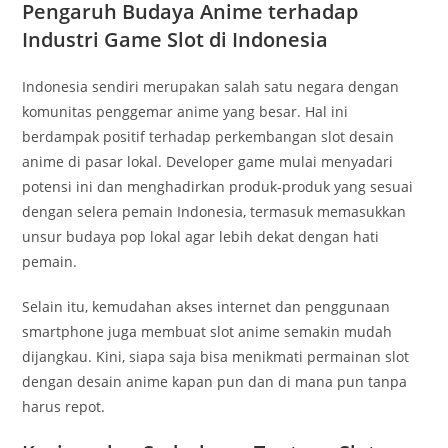
Pengaruh Budaya Anime terhadap
Industri Game Slot di Indonesia
Indonesia sendiri merupakan salah satu negara dengan
komunitas penggemar anime yang besar. Hal ini
berdampak positif terhadap perkembangan slot desain
anime di pasar lokal. Developer game mulai menyadari
potensi ini dan menghadirkan produk-produk yang sesuai
dengan selera pemain Indonesia, termasuk memasukkan
unsur budaya pop lokal agar lebih dekat dengan hati
pemain.
Selain itu, kemudahan akses internet dan penggunaan
smartphone juga membuat slot anime semakin mudah
dijangkau. Kini, siapa saja bisa menikmati permainan slot
dengan desain anime kapan pun dan di mana pun tanpa
harus repot.